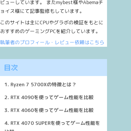
ビューしています。 またmybest様やAbemaチ
ョイス様にて記事監修もしています。
このサイトは主にCPUやグラボの検証をもとに
おすすめのゲーミングPCを紹介しています。
執筆者のプロフィール・レビュー依頼はこちら
目次
Ryzen 5 7600
Ryzen 5 5600
Ryzen 5 5500
旧世代
旧世代
旧世代
Ryzen 7 5700Xの特徴とは？
6
6
6
RTX 4090を使ってゲーム性能を比較
RTX 4060を使ってゲーム性能を比較
12
12
12
RTX 4070 SUPERを使ってゲーム性能を
3.8GHz
3.5 GHz
3.6 GHz