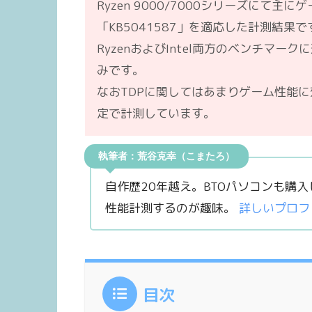
Ryzen 9000/7000シリーズにて主
「KB5041587」を適応した計測結果で
RyzenおよびIntel両方のベンチマーク
みです。
なおTDPに関してはあまりゲーム性能に
定で計測しています。
執筆者：荒谷克幸（こまたろ）
自作歴20年越え。BTOパソコンも購
性能計測するのが趣味。
詳しいプロフ
目次