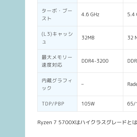
ターボ・ブー
4.6 GHz
5.4
スト
(L3)キャッシ
32MB
32 
ュ
最大メモリー
DDR4-3200
DDR
速度対応
内蔵グラフィ
–
Rad
ック
TDP/PBP
105W
65/
Ryzen 7 5700Xはハイクラスグレードと