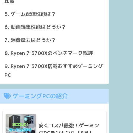
比較
ゲーム配信性能は？
5.1GHz
4.4 GHz
4.2 GHz
動画編集性能はどうか？
32MB
32 MB
16 MB
消費電力はどうか？
Ryzen 7 5700Xのベンチマーク総評
DDR5-5200
DDR4-3200
DDR4-3200
Ryzen 7 5700X搭載おすすめゲーミング
PC
Radeon Graphics 2CU
–
–
ゲーミングPCの紹介
65W
65W
65W
安くコスパ最強！ゲーミン
グPCランキング【8月】