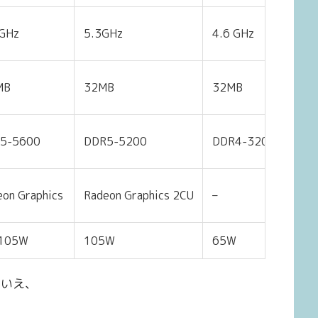
 GHz
5.3GHz
4.6 GHz
MB
32MB
32MB
5-5600
DDR5-5200
DDR4-3200
eon Graphics
Radeon Graphics 2CU
–
105W
105W
65W
はいえ、