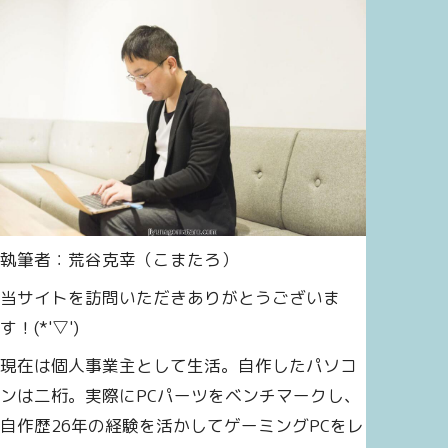
執筆者：荒谷克幸（こまたろ）
当サイトを訪問いただきありがとうございま
す！(*'▽')
現在は個人事業主として生活。自作したパソコ
ンは二桁。実際にPCパーツをベンチマークし、
Core i7 14700KF
Core i7 13700KF
Core 
自作歴26年の経験を活かしてゲーミングPCをレ