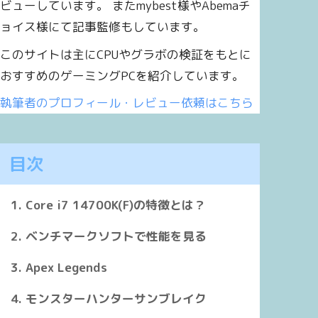
ビューしています。 またmybest様やAbemaチ
新世代
旧世代
旧世代
ョイス様にて記事監修もしています。
(P-core 8/E-core 12)
16(P-core 8/E-core 8)
16(P-core
このサイトは主にCPUやグラボの検証をもとに
おすすめのゲーミングPCを紹介しています。
24
24
執筆者のプロフィール・レビュー依頼はこちら
)3.4 GHz(E)2.5 GHz
(P)3.4 GHz(E)2.5 GHz
(P)2.1 GH
目次
)5.5 GHz(E)4.3 GHz
(P)5.4 GHz(E)4.2 GHz
(P)5.2 GH
Core i7 14700K(F)の特徴とは？
3MB
30MB
30MB
ベンチマークソフトで性能を見る
Apex Legends
R5-5600
DDR5-5600
DDR5-56
R4-3200
DDR4-3200
DDR4-32
モンスターハンターサンブレイク