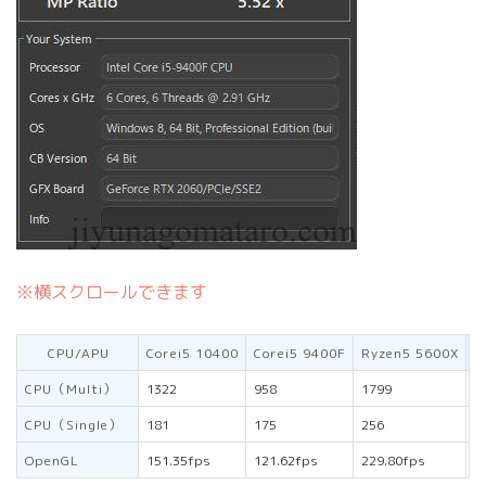
※横スクロールできます
CPU/APU
Corei5 10400
Corei5 9400F
Ryzen5 5600X
R
CPU（Multi）
1322
958
1799
1
CPU（Single）
181
175
256
1
OpenGL
151.35fps
121.62fps
229.80fps
1