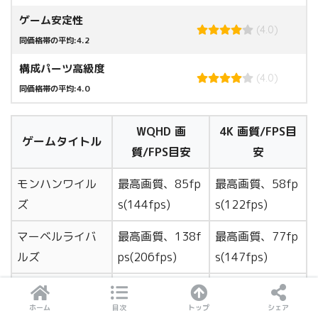
ゲーム安定性
(4.0)
同価格帯の平均:4.2
構成パーツ高級度
(4.0)
同価格帯の平均:4.0
WQHD 画
4K 画質/FPS目
ゲームタイトル
質/FPS目安
安
モンハンワイル
最高画質、85fp
最高画質、58fp
ズ
s(144fps)
s(122fps)
マーベルライバ
最高画質、138f
最高画質、77fp
ルズ
ps(206fps)
s(147fps)
最高画質、131f
最高画質、79fp
ヘルダイバー2
ps
s
ホーム
目次
トップ
シェア