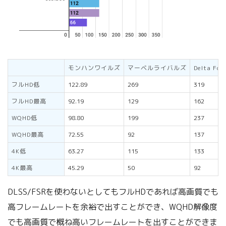
モンハンワイルズ
マーベルライバルズ
Delta For
フルHD低
122.89
269
319
フルHD最高
92.19
129
162
WQHD低
98.80
199
237
WQHD最高
72.55
92
137
4K低
63.27
115
133
4K最高
45.29
50
92
DLSS/FSRを使わないとしてもフルHDであれば高画質でも
高フレームレートを余裕で出すことができ、WQHD解像度
でも高画質で概ね高いフレームレートを出すことができま