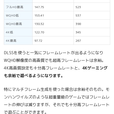
フルHD最高
147.75
523
WQHD低
153.41
537
WQHD最高
130.32
398
4K低
122.70
345
4K最高
97.72
267
DLSSを使うと一気にフレームレートが出るようになり
WQHD解像度の高画質でも超高フレームレートは余裕。
4K高画質設定も十分高フレームレートと、
4Kゲーミング
も余裕で遊べるようになります。
特にマルチフレーム生成を使った場合は余裕そのもの。モ
ンハンワイルズのような超重量級のゲームではフレームレ
ートの伸びは減りますが、それでも十分高フレームレート
で遊ぶことができます。