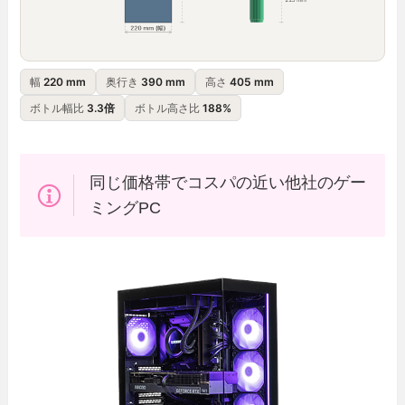
幅
220 mm
奥行き
390 mm
高さ
405 mm
ボトル幅比
3.3倍
ボトル高さ比
188%
同じ価格帯でコスパの近い他社のゲー
ミングPC