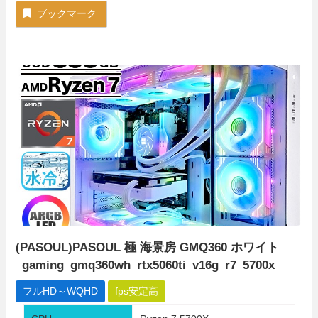
ブックマーク
(PASOUL)PASOUL 極 海景房 GMQ360 ホワイト
_gaming_gmq360wh_rtx5060ti_v16g_r7_5700x
フルHD～WQHD
fps安定高